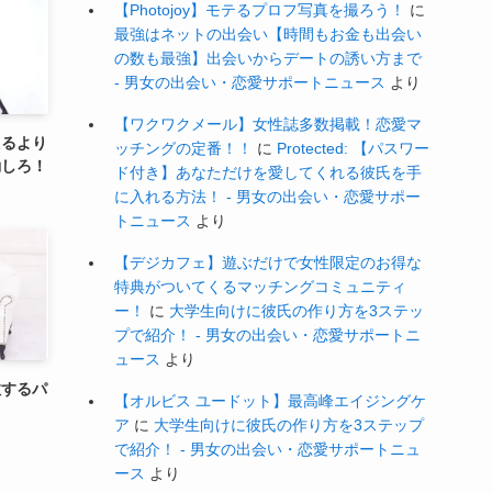
【Photojoy】モテるプロフ写真を撮ろう！
に
最強はネットの出会い【時間もお金も出会い
の数も最強】出会いからデートの誘い方まで
- 男女の出会い・恋愛サポートニュース
より
【ワクワクメール】女性誌多数掲載！恋愛マ
えるより
ッチングの定番！！
に
Protected: 【パスワー
動しろ！
ド付き】あなただけを愛してくれる彼氏を手
に入れる方法！ - 男女の出会い・恋愛サポー
トニュース
より
【デジカフェ】遊ぶだけで女性限定のお得な
特典がついてくるマッチングコミュニティ
ー！
に
大学生向けに彼氏の作り方を3ステッ
プで紹介！ - 男女の出会い・恋愛サポートニ
ュース
より
敗するパ
【オルビス ユードット】最高峰エイジングケ
ア
に
大学生向けに彼氏の作り方を3ステップ
で紹介！ - 男女の出会い・恋愛サポートニュ
ース
より