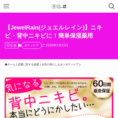
【JewelRain(ジュエルレイン)】ニキ
ビ・背中ニキビに！簡単保湿薬用
広告
2026年2月22日
ボディケア
ホーム
恋愛に対する基礎
女性の身だしなみ
ボディケア